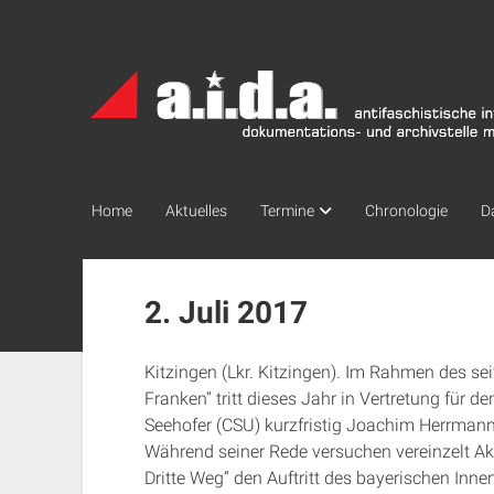
a.i.d.a.
Archiv
München
Home
Aktuelles
Termine
Chronologie
D
2. Juli 2017
Kitzingen (Lkr. Kitzingen). Im Rahmen des sei
Franken“ tritt dieses Jahr in Vertretung für 
Seehofer (CSU) kurzfristig Joachim Herrmann
Während seiner Rede versuchen vereinzelt Akt
Dritte Weg“ den Auftritt des bayerischen Inn