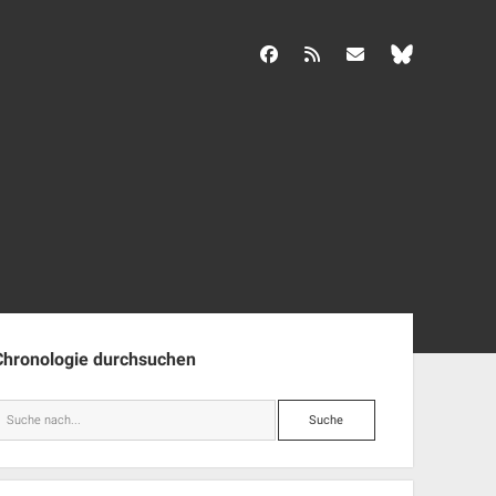
facebook
rss
info@aida-archiv.de
enleiste
Chronologie durchsuchen
Suche