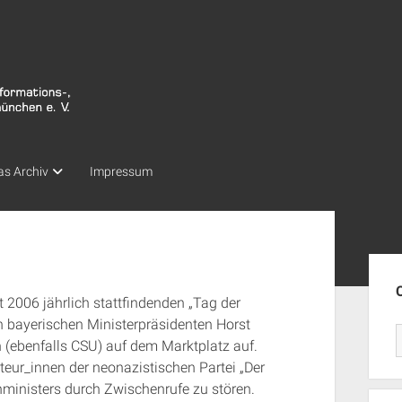
as Archiv
Impressum
Seit
t 2006 jährlich stattfindenden „Tag der
den bayerischen Ministerpräsidenten Horst
 (ebenfalls CSU) auf dem Marktplatz auf.
eur_innen der neonazistischen Partei „Der
enministers durch Zwischenrufe zu stören.