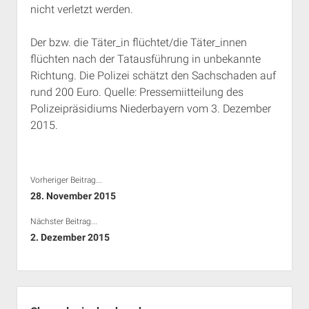
nicht verletzt werden.
Rechte Termine München
Über a.i.d.a.
RSS-Feeds, Twitter & Facebook
Der bzw. die Täter_in flüchtet/die Täter_innen
Bibliothek
flüchten nach der Tatausführung in unbekannte
Richtung. Die Polizei schätzt den Sachschaden auf
Kontakt & PGP-Key
rund 200 Euro. Quelle: Pressemiitteilung des
Polizeipräsidiums Niederbayern vom 3. Dezember
2015.
Vorheriger Beitrag...
28. November 2015
Nächster Beitrag...
2. Dezember 2015
Seitenleiste