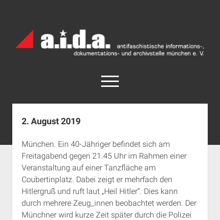
a.i.d.a.
Archiv
München
open
menu
facebook
rss
info@aida-archiv.de
2. August 2019
Home
München. Ein 40-Jähriger befindet sich am
Aktuelles
Freitagabend gegen 21.45 Uhr im Rahmen einer
open
Termine
Veranstaltung auf einer Tanzfläche am
dropdown
Coubertinplatz. Dabei zeigt er mehrfach den
Antifaschistische Termine im Süden
Chronologie
menu
Hitlergruß und ruft laut „Heil Hitler“. Dies kann
open
Antifaschistische Termine in München
Das Archiv
durch mehrere Zeug_innen beobachtet werden. Der
dropdown
Rechte Termine im Süden
a.i.d.a. e. V. unterstützen
Impressum
menu
Münchner wird kurze Zeit später durch die Polizei