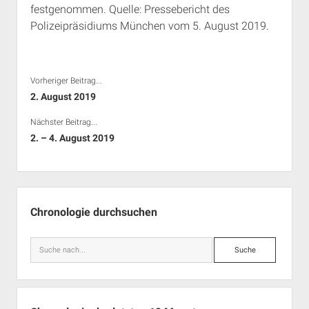
festgenommen. Quelle: Pressebericht des
Rechte Termine München
Über a.i.d.a.
Polizeipräsidiums München vom 5. August 2019.
RSS-Feeds, Twitter & Facebook
Bibliothek
Kontakt & PGP-Key
Vorheriger Beitrag...
2. August 2019
Nächster Beitrag...
2. – 4. August 2019
Seitenleiste
Chronologie durchsuchen
Suche