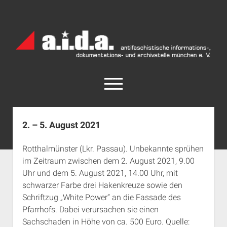
a.i.d.a.
Archiv
München
open
menu
facebook
rss
info@aida-archiv.de
2. – 5. August 2021
Home
Rotthalmünster (Lkr. Passau). Unbekannte sprühen
Aktuelles
im Zeitraum zwischen dem 2. August 2021, 9.00
open
Termine
Uhr und dem 5. August 2021, 14.00 Uhr, mit
dropdown
schwarzer Farbe drei Hakenkreuze sowie den
Antifaschistische Termine im Süden
Chronologie
menu
Schriftzug „White Power“ an die Fassade des
open
Antifaschistische Termine in München
Das Archiv
Pfarrhofs. Dabei verursachen sie einen
dropdown
Rechte Termine im Süden
a.i.d.a. e. V. unterstützen
Impressum
menu
Sachschaden in Höhe von ca. 500 Euro. Quelle: