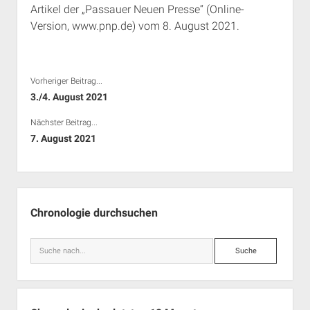
Artikel der „Passauer Neuen Presse“ (Online-
Rechte Termine München
Über a.i.d.a.
Version, www.pnp.de) vom 8. August 2021.
RSS-Feeds, Twitter & Facebook
Bibliothek
Kontakt & PGP-Key
Vorheriger Beitrag...
3./4. August 2021
Nächster Beitrag...
7. August 2021
Seitenleiste
Chronologie durchsuchen
Suche