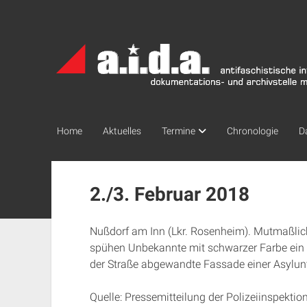
a.i.d.a.
Archiv
München
Home
Aktuelles
Termine
Chronologie
D
2./3. Februar 2018
Nußdorf am Inn (Lkr. Rosenheim). Mutmaßlich
spühen Unbekannte mit schwarzer Farbe ein
der Straße abgewandte Fassade einer Asylun
Quelle: Pressemitteilung der Polizeiinspektio