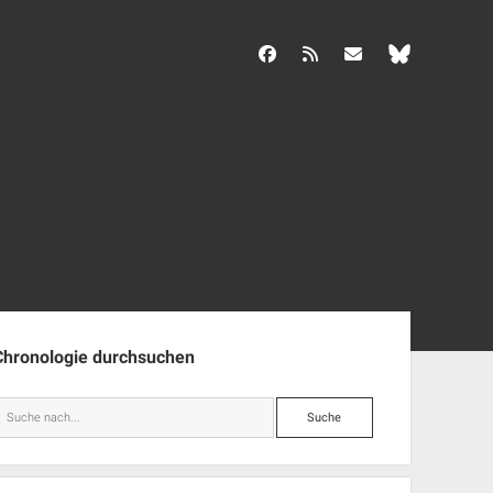
facebook
rss
info@aida-archiv.de
enleiste
Chronologie durchsuchen
Suche