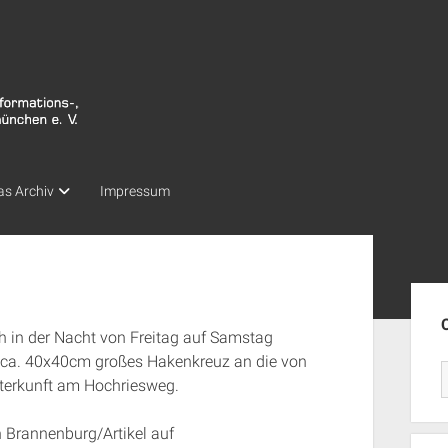
as Archiv
Impressum
Seit
 in der Nacht von Freitag auf Samstag
 ca. 40x40cm großes Hakenkreuz an die von
terkunft am Hochriesweg.
n Brannenburg/Artikel auf