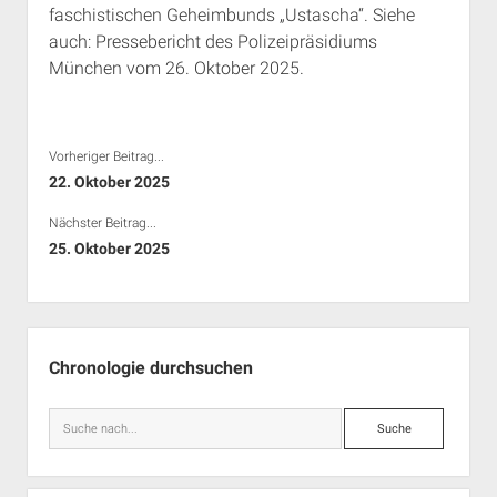
faschistischen Geheimbunds „Ustascha“. Siehe
Rechte Termine München
Über a.i.d.a.
auch: Pressebericht des Polizeipräsidiums
RSS-Feeds, Twitter & Facebook
München vom 26. Oktober 2025.
Bibliothek
Kontakt & PGP-Key
Vorheriger Beitrag...
22. Oktober 2025
Nächster Beitrag...
25. Oktober 2025
Seitenleiste
Chronologie durchsuchen
Suche