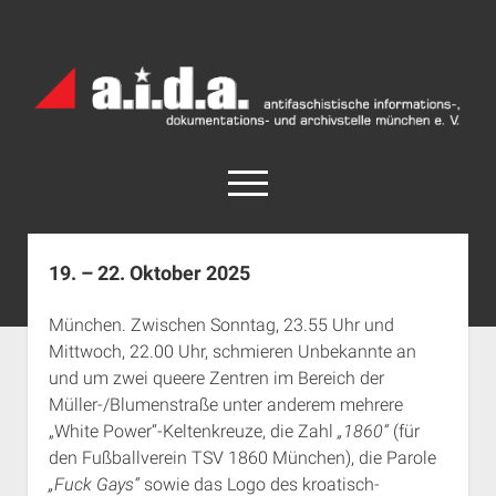
a.i.d.a.
Archiv
München
open
menu
facebook
rss
info@aida-archiv.de
19. – 22. Oktober 2025
Home
München. Zwischen Sonntag, 23.55 Uhr und
Aktuelles
Mittwoch, 22.00 Uhr, schmieren Unbekannte an
open
Termine
und um zwei queere Zentren im Bereich der
dropdown
Müller-/Blumenstraße unter anderem mehrere
Antifaschistische Termine im Süden
Chronologie
menu
„White Power“-Keltenkreuze, die Zahl
„1860“
(für
open
Antifaschistische Termine in München
Das Archiv
den Fußballverein TSV 1860 München), die Parole
dropdown
Rechte Termine im Süden
a.i.d.a. e. V. unterstützen
Impressum
menu
„Fuck Gays“
sowie das Logo des kroatisch-