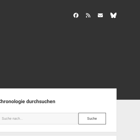
facebook
rss
info@aida-archiv.de
enleiste
Chronologie durchsuchen
Suche