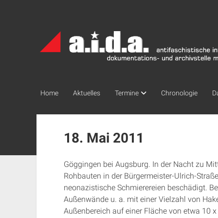
a.i.d.a.
Archiv
München
Home
Aktuelles
Termine
Chronologie
D
18. Mai 2011
Göggingen bei Augsburg. In der Nacht zu Mit
Rohbauten in der Bürgermeister-Ulrich-Straß
neonazistische Schmierereien beschädigt. Be
Außenwände u. a. mit einer Vielzahl von Hak
Außenbereich auf einer Fläche von etwa 10 x