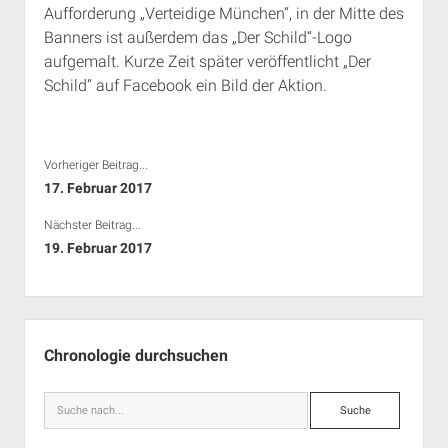
Aufforderung „Verteidige München“, in der Mitte des
Rechte Termine München
Über a.i.d.a.
Banners ist außerdem das „Der Schild“-Logo
RSS-Feeds, Twitter & Facebook
aufgemalt. Kurze Zeit später veröffentlicht „Der
Bibliothek
Schild“ auf Facebook ein Bild der Aktion.
Kontakt & PGP-Key
Vorheriger Beitrag...
17. Februar 2017
Nächster Beitrag...
19. Februar 2017
Seitenleiste
Chronologie durchsuchen
Suche