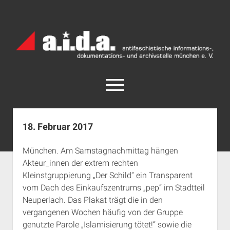
a.i.d.a.
Archiv
München
open
menu
facebook
rss
info@aida-archiv.de
18. Februar 2017
Home
München. Am Samstagnachmittag hängen
Aktuelles
Akteur_innen der extrem rechten
open
Termine
Kleinstgruppierung „Der Schild“ ein Transparent
dropdown
vom Dach des Einkaufszentrums „pep“ im Stadtteil
Antifaschistische Termine im Süden
Chronologie
menu
Neuperlach. Das Plakat trägt die in den
open
Antifaschistische Termine in München
Das Archiv
vergangenen Wochen häufig von der Gruppe
dropdown
Rechte Termine im Süden
a.i.d.a. e. V. unterstützen
Impressum
menu
genutzte Parole „Islamisierung tötet!“ sowie die