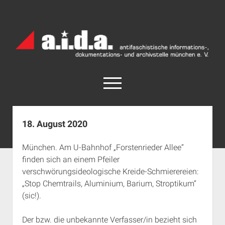
a.i.d.a.
Archiv
München
open
menu
facebook
rss
info@aida-archiv.de
18. August 2020
Home
München. Am U-Bahnhof „Forstenrieder Allee“
Aktuelles
finden sich an einem Pfeiler
open
Termine
verschwörungsideologische Kreide-Schmierereien:
dropdown
„Stop Chemtrails, Aluminium, Barium, Stroptikum“
Antifaschistische Termine im Süden
Chronologie
menu
(sic!).
open
Antifaschistische Termine in München
Das Archiv
dropdown
Rechte Termine im Süden
a.i.d.a. e. V. unterstützen
Impressum
menu
Der bzw. die unbekannte Verfasser/in bezieht sich