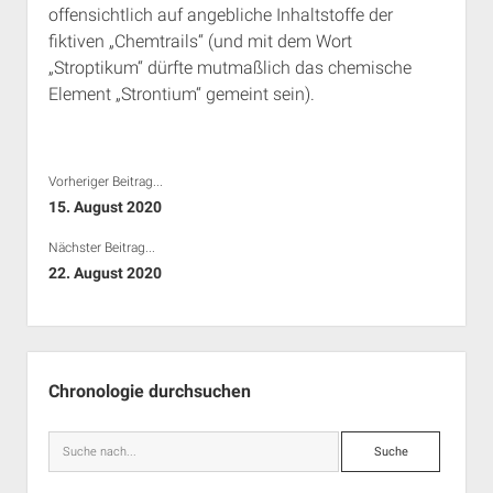
offensichtlich auf angebliche Inhaltstoffe der
Rechte Termine München
Über a.i.d.a.
fiktiven „Chemtrails“ (und mit dem Wort
RSS-Feeds, Twitter & Facebook
„Stroptikum“ dürfte mutmaßlich das chemische
Bibliothek
Element „Strontium“ gemeint sein).
Kontakt & PGP-Key
Vorheriger Beitrag...
15. August 2020
Nächster Beitrag...
22. August 2020
Seitenleiste
Chronologie durchsuchen
Suche