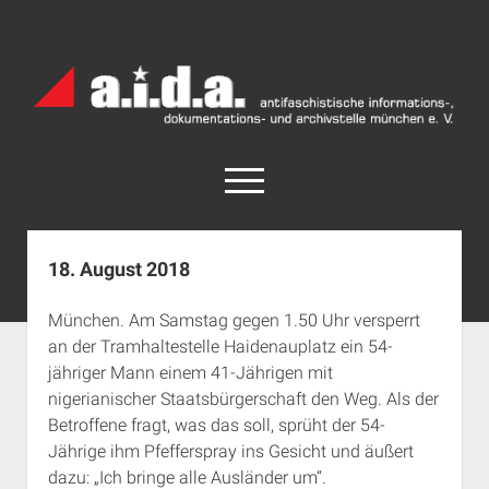
a.i.d.a.
Archiv
München
open
menu
facebook
rss
info@aida-archiv.de
18. August 2018
Home
München. Am Samstag gegen 1.50 Uhr versperrt
Aktuelles
an der Tramhaltestelle Haidenauplatz ein 54-
open
Termine
jähriger Mann einem 41-Jährigen mit
dropdown
nigerianischer Staatsbürgerschaft den Weg. Als der
Antifaschistische Termine im Süden
Chronologie
menu
Betroffene fragt, was das soll, sprüht der 54-
open
Antifaschistische Termine in München
Das Archiv
Jährige ihm Pfefferspray ins Gesicht und äußert
dropdown
Rechte Termine im Süden
a.i.d.a. e. V. unterstützen
Impressum
menu
dazu: „Ich bringe alle Ausländer um“.