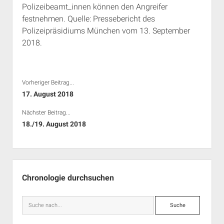
Polizeibeamt_innen können den Angreifer
Rechte Termine München
Über a.i.d.a.
festnehmen. Quelle: Pressebericht des
RSS-Feeds, Twitter & Facebook
Polizeipräsidiums München vom 13. September
Bibliothek
2018.
Kontakt & PGP-Key
Vorheriger Beitrag...
17. August 2018
Nächster Beitrag...
18./19. August 2018
Seitenleiste
Chronologie durchsuchen
Suche