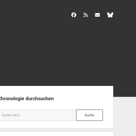
facebook
rss
info@aida-archiv.de
enleiste
Chronologie durchsuchen
Suche