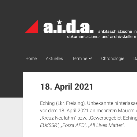
a.i.d.a.
Archiv
München
Home
Aktuelles
Termine
Chronologie
D
18. April 2021
Eching (Lkr. Freising). Unbekannte hinterlas
vor dem 18. April 2021 an mehreren Mauern
„Kreuz Neufahrn“ bzw. „Gewerbegebiet Eching 
EUdSSR“, „Forza AFD“, „All Lives Matter“.