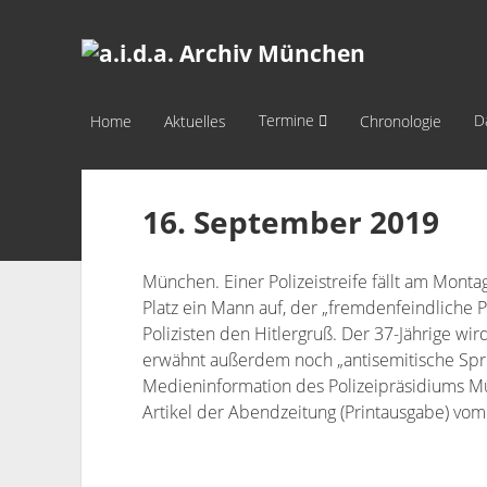
a.i.d.a.
Archiv
München
Termine
D
Home
Aktuelles
Chronologie
16. September 2019
München. Einer Polizeistreife fällt am Mon
Platz ein Mann auf, der „fremdenfeindliche P
Polizisten den Hitlergruß. Der 37-Jährige w
erwähnt außerdem noch „antisemitische Sprü
Medieninformation des Polizeipräsidiums 
Artikel der Abendzeitung (Printausgabe) vo