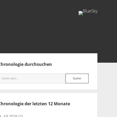
facebook
rss
info@aida-archiv.de
tenleiste
Chronologie durchsuchen
Suche
Chronologie der letzten 12 Monate
Juli 2026
(2)