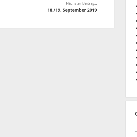
Nächster Beitrag...
18./19. September 2019
C
n