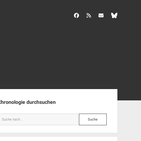
facebook
rss
info@aida-archiv.de
enleiste
Chronologie durchsuchen
Suche