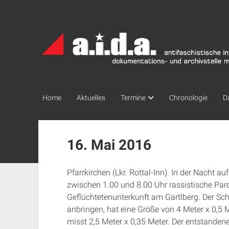
a.i.d.a.
Archiv
München
Home
Aktuelles
Termine
Chronologie
D
16. Mai 2016
Pfarrkirchen (Lkr. Rottal-Inn). In der Nacht
zwischen 1.00 und 8.00 Uhr rassistische Par
Geflüchtetenunterkunft am Gartlberg. Der Sch
anbringen, hat eine Größe von 4 Meter x 0,5 
misst 2,5 Meter x 0,35 Meter. Der entstande