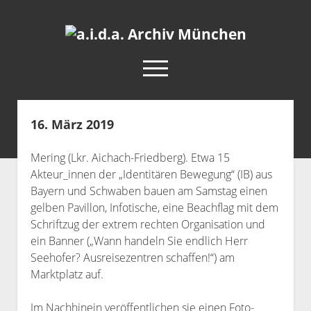
a.i.d.a.
Archiv
open
München
menu
facebook
rss
info@aida-archiv.de
16. März 2019
Home
Mering (Lkr. Aichach-Friedberg). Etwa 15
Aktuelles
Akteur_innen der „Identitären Bewegung“ (IB) aus
open
Termine
Bayern und Schwaben bauen am Samstag einen
dropdown
gelben Pavillon, Infotische, eine Beachflag mit dem
Antifaschistische Termine im Süden
Chronologie
menu
Schriftzug der extrem rechten Organisation und
open
Antifaschistische Termine in München
Das Archiv
ein Banner („Wann handeln Sie endlich Herr
dropdown
Rechte Termine im Süden
Seehofer? Ausreisezentren schaffen!“) am
a.i.d.a. e. V. unterstützen
Impressum
menu
Marktplatz auf.
Rechte Termine München
Über a.i.d.a.
RSS-Feeds, Twitter & Facebook
Im Nachhinein veröffentlichen sie einen Foto-