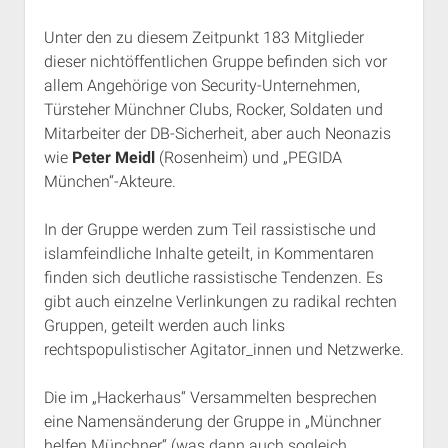
Rechte Termine München
Über a.i.d.a.
Unter den zu diesem Zeitpunkt 183 Mitglieder
RSS-Feeds, Twitter & Facebook
dieser nichtöffentlichen Gruppe befinden sich vor
Bibliothek
allem Angehörige von Security-Unternehmen,
Türsteher Münchner Clubs, Rocker, Soldaten und
Kontakt & PGP-Key
Mitarbeiter der DB-Sicherheit, aber auch Neonazis
wie
Peter Meidl
(Rosenheim) und „PEGIDA
München“-Akteure.
In der Gruppe werden zum Teil rassistische und
islamfeindliche Inhalte geteilt, in Kommentaren
finden sich deutliche rassistische Tendenzen. Es
gibt auch einzelne Verlinkungen zu radikal rechten
Gruppen, geteilt werden auch links
rechtspopulistischer Agitator_innen und Netzwerke.
Die im „Hackerhaus“ Versammelten besprechen
eine Namensänderung der Gruppe in „Münchner
helfen Münchner“ (was dann auch sogleich