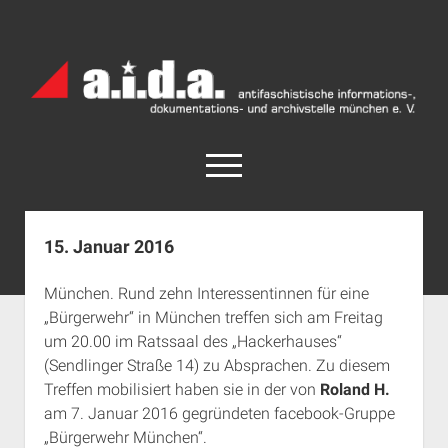
a.i.d.a.
Archiv
München
open
menu
facebook
rss
info@aida-archiv.de
15. Januar 2016
Home
München. Rund zehn Interessentinnen für eine
Aktuelles
„Bürgerwehr“ in München treffen sich am Freitag
open
Termine
um 20.00 im Ratssaal des „Hackerhauses“
dropdown
(Sendlinger Straße 14) zu Absprachen. Zu diesem
Antifaschistische Termine im Süden
Chronologie
menu
Treffen mobilisiert haben sie in der von
Roland H.
open
Antifaschistische Termine in München
Das Archiv
am 7. Januar 2016 gegründeten facebook-Gruppe
dropdown
Rechte Termine im Süden
a.i.d.a. e. V. unterstützen
Impressum
menu
„Bürgerwehr München“.