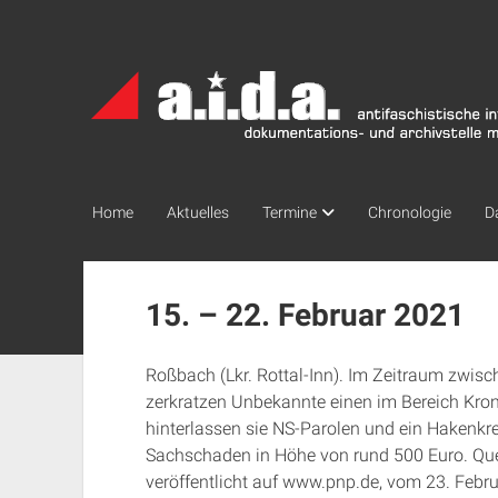
a.i.d.a.
Archiv
München
Home
Aktuelles
Termine
Chronologie
D
15. – 22. Februar 2021
Roßbach (Lkr. Rottal-Inn). Im Zeitraum zwis
zerkratzen Unbekannte einen im Bereich Kron
hinterlassen sie NS-Parolen und ein Hakenkr
Sachschaden in Höhe von rund 500 Euro. Quel
veröffentlicht auf www.pnp.de, vom 23. Febr