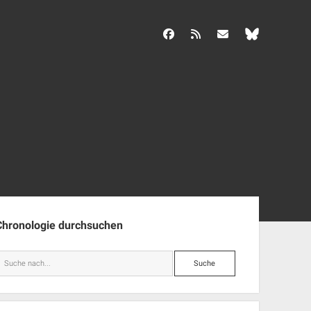
facebook
rss
info@aida-archiv.de
enleiste
Chronologie durchsuchen
Suche