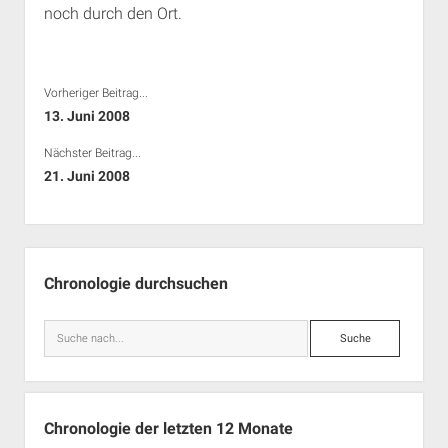
noch durch den Ort.
Rechte Termine München
Über a.i.d.a.
RSS-Feeds, Twitter & Facebook
Bibliothek
Vorheriger Beitrag...
Kontakt & PGP-Key
13. Juni 2008
Nächster Beitrag...
21. Juni 2008
Seitenleiste
Chronologie durchsuchen
Suche
Chronologie der letzten 12 Monate