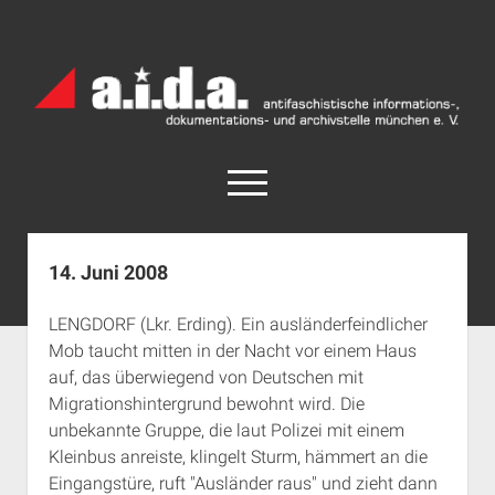
a.i.d.a.
Archiv
München
open
menu
facebook
rss
info@aida-archiv.de
14. Juni 2008
Home
LENGDORF (Lkr. Erding). Ein ausländerfeindlicher
Aktuelles
Mob taucht mitten in der Nacht vor einem Haus
open
Termine
auf, das überwiegend von Deutschen mit
dropdown
Migrationshintergrund bewohnt wird. Die
Antifaschistische Termine im Süden
Chronologie
menu
unbekannte Gruppe, die laut Polizei mit einem
open
Antifaschistische Termine in München
Das Archiv
Kleinbus anreiste, klingelt Sturm, hämmert an die
dropdown
Rechte Termine im Süden
a.i.d.a. e. V. unterstützen
Impressum
menu
Eingangstüre, ruft "Ausländer raus" und zieht dann