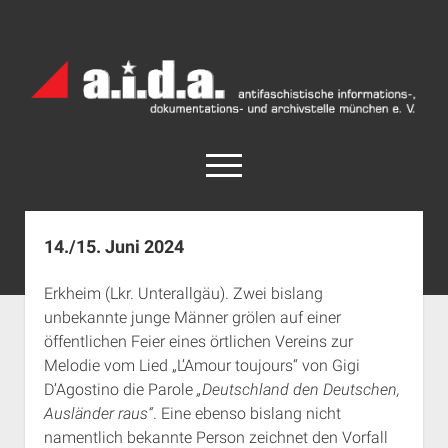
a.i.d.a.
Archiv
München
open
menu
facebook
rss
info@aida-archiv.de
14./15. Juni 2024
Home
Erkheim (Lkr. Unterallgäu). Zwei bislang
Aktuelles
unbekannte junge Männer grölen auf einer
open
Termine
öffentlichen Feier eines örtlichen Vereins zur
dropdown
Melodie vom Lied „L’Amour toujours“ von Gigi
Antifaschistische Termine im Süden
Chronologie
menu
D’Agostino die Parole
„Deutschland den Deutschen,
open
Antifaschistische Termine in München
Das Archiv
Ausländer raus“
. Eine ebenso bislang nicht
dropdown
Rechte Termine im Süden
a.i.d.a. e. V. unterstützen
Impressum
menu
namentlich bekannte Person zeichnet den Vorfall