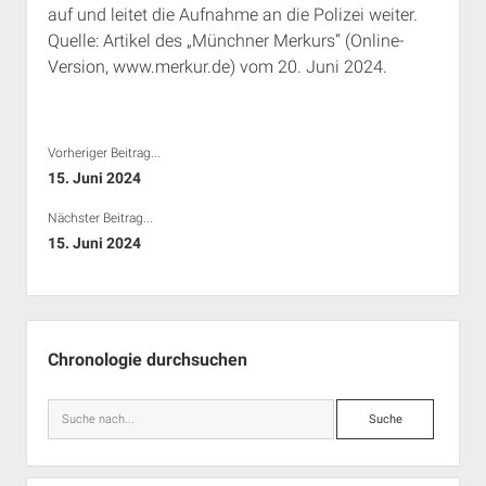
auf und leitet die Aufnahme an die Polizei weiter.
Rechte Termine München
Über a.i.d.a.
Quelle: Artikel des „Münchner Merkurs“ (Online-
RSS-Feeds, Twitter & Facebook
Version, www.merkur.de) vom 20. Juni 2024.
Bibliothek
Kontakt & PGP-Key
Vorheriger Beitrag...
15. Juni 2024
Nächster Beitrag...
15. Juni 2024
Seitenleiste
Chronologie durchsuchen
Suche