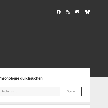
facebook
rss
info@aida-archiv.de
enleiste
Chronologie durchsuchen
Suche