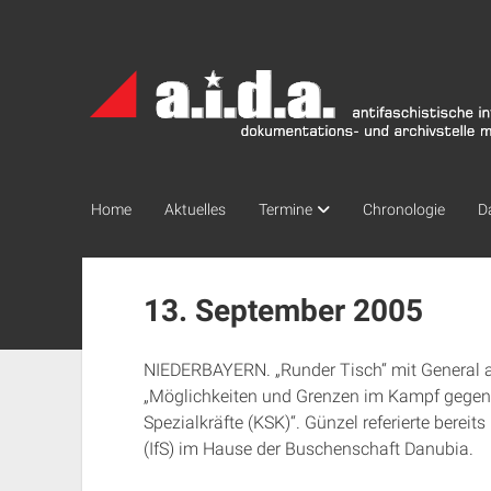
a.i.d.a.
Archiv
München
Home
Aktuelles
Termine
Chronologie
D
13. September 2005
NIEDERBAYERN. „Runder Tisch“ mit General a
„Möglichkeiten und Grenzen im Kampf gege
Spezialkräfte (KSK)“. Günzel referierte bereits
(IfS) im Hause der Buschenschaft Danubia.