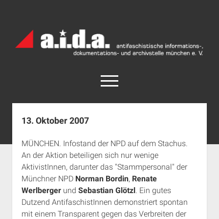
a.i.d.a.
Archiv
München
open
menu
facebook
rss
info@aida-archiv.de
13. Oktober 2007
Home
MÜNCHEN. Infostand der NPD auf dem Stachus.
Aktuelles
An der Aktion beteiligen sich nur wenige
open
Termine
AktivistInnen, darunter das "Stammpersonal" der
dropdown
Münchner NPD
Norman Bordin
,
Renate
Antifaschistische Termine im Süden
Chronologie
menu
Werlberger
und
Sebastian Glötzl
. Ein gutes
open
Antifaschistische Termine in München
Das Archiv
Dutzend AntifaschistInnen demonstriert spontan
dropdown
Rechte Termine im Süden
a.i.d.a. e. V. unterstützen
Impressum
menu
mit einem Transparent gegen das Verbreiten der