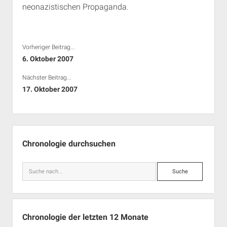
neonazistischen Propaganda.
Rechte Termine München
Über a.i.d.a.
RSS-Feeds, Twitter & Facebook
Bibliothek
Vorheriger Beitrag...
Kontakt & PGP-Key
6. Oktober 2007
Nächster Beitrag...
17. Oktober 2007
Seitenleiste
Chronologie durchsuchen
Suche
Chronologie der letzten 12 Monate