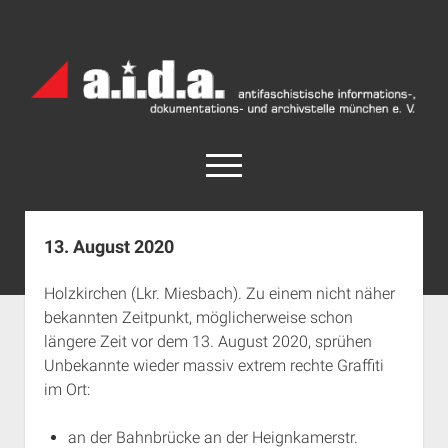
a.i.d.a.
Archiv
München
open
menu
facebook
rss
info@aida-archiv.de
13. August 2020
Home
Holzkirchen (Lkr. Miesbach). Zu einem nicht näher
Aktuelles
bekannten Zeitpunkt, möglicherweise schon
open
Termine
längere Zeit vor dem 13. August 2020, sprühen
dropdown
Unbekannte wieder massiv extrem rechte Graffiti
Antifaschistische Termine im Süden
Chronologie
menu
im Ort:
open
Antifaschistische Termine in München
Das Archiv
dropdown
Rechte Termine im Süden
a.i.d.a. e. V. unterstützen
Impressum
menu
an der Bahnbrücke an der Heignkamerstr.