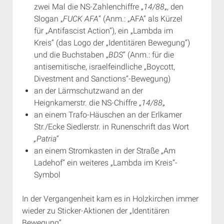
zwei Mal die NS-Zahlenchiffre „
14/88
„, den
Rechte Termine München
Über a.i.d.a.
Slogan „
FUCK AFA
“ (Anm.: „AFA“ als Kürzel
RSS-Feeds, Twitter & Facebook
für „Antifascist Action“), ein „Lambda im
Bibliothek
Kreis“ (das Logo der „Identitären Bewegung“)
und die Buchstaben „
BDS
“ (Anm.: für die
Kontakt & PGP-Key
antisemitische, israelfeindliche „Boycott,
Divestment and Sanctions“-Bewegung)
an der Lärmschutzwand an der
Heignkamerstr. die NS-Chiffre „
14/88
„
an einem Trafo-Häuschen an der Erlkamer
Str./Ecke Siedlerstr. in Runenschrift das Wort
„Patria“
an einem Stromkasten in der Straße „Am
Ladehof“ ein weiteres „Lambda im Kreis“-
Symbol
In der Vergangenheit kam es in Holzkirchen immer
wieder zu Sticker-Aktionen der „Identitären
Bewegung“.