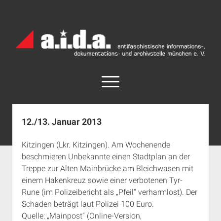
a.i.d.a.
Archiv
München
open
menu
facebook
rss
info@aida-archiv.de
12./13. Januar 2013
Home
Kitzingen (Lkr. Kitzingen). Am Wochenende
Aktuelles
beschmieren Unbekannte einen Stadtplan an der
open
Termine
Treppe zur Alten Mainbrücke am Bleichwasen mit
dropdown
einem Hakenkreuz sowie einer verbotenen Tyr-
Antifaschistische Termine im Süden
Chronologie
menu
Rune (im Polizeibericht als „Pfeil“ verharmlost). Der
open
Antifaschistische Termine in München
Das Archiv
Schaden beträgt laut Polizei 100 Euro.
dropdown
Rechte Termine im Süden
a.i.d.a. e. V. unterstützen
Impressum
menu
Quelle: „Mainpost“ (Online-Version,