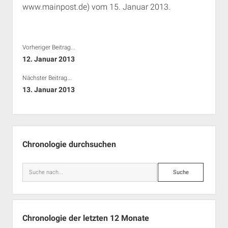
www.mainpost.de) vom 15. Januar 2013.
Rechte Termine München
Über a.i.d.a.
RSS-Feeds, Twitter & Facebook
Bibliothek
Vorheriger Beitrag...
Kontakt & PGP-Key
12. Januar 2013
Nächster Beitrag...
13. Januar 2013
Seitenleiste
Chronologie durchsuchen
Suche
Chronologie der letzten 12 Monate