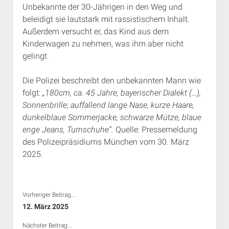
Unbekannte der 30-Jährigen in den Weg und
Rechte Termine München
Über a.i.d.a.
beleidigt sie lautstark mit rassistischem Inhalt.
RSS-Feeds, Twitter & Facebook
Außerdem versucht er, das Kind aus dem
Bibliothek
Kinderwagen zu nehmen, was ihm aber nicht
gelingt.
Kontakt & PGP-Key
Die Polizei beschreibt den unbekannten Mann wie
folgt:
„180cm, ca. 45 Jahre, bayerischer Dialekt (…),
Sonnenbrille; auffallend lange Nase, kurze Haare,
dunkelblaue Sommerjacke, schwarze Mütze, blaue
enge Jeans, Turnschuhe“.
Quelle: Pressemeldung
des Polizeipräsidiums München vom 30. März
2025.
Vorheriger Beitrag...
12. März 2025
Nächster Beitrag...