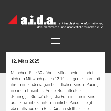
a.i.d.a.
Archiv
München
open
menu
facebook
rss
info@aida-archiv.de
12. März 2025
Home
München. Eine 30-Jährige Münchnerin befindet
Aktuelles
sich am Mittwoch gegen 12.10 Uhr gemeinsam mit
open
Termine
ihrem im Kinderwagen befindlichen Kind in Pasing
dropdown
in einem Linienbus. An der Bushaltestelle
Antifaschistische Termine im Süden
Chronologie
menu
„Planegger Straße“ steigt die Frau mit ihrem Kind
open
Antifaschistische Termine in München
Das Archiv
aus. Eine unbekannte, männliche Person steigt
dropdown
Rechte Termine im Süden
a.i.d.a. e. V. unterstützen
Impressum
menu
ebenfalls aus dem Bus. Danach stellt sich der