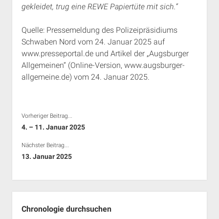
gekleidet, trug eine REWE Papiertüte mit sich.“
Rechte Termine München
Über a.i.d.a.
RSS-Feeds, Twitter & Facebook
Quelle: Pressemeldung des Polizeipräsidiums
Bibliothek
Schwaben Nord vom 24. Januar 2025 auf
www.presseportal.de und Artikel der „Augsburger
Kontakt & PGP-Key
Allgemeinen“ (Online-Version, www.augsburger-
allgemeine.de) vom 24. Januar 2025.
Vorheriger Beitrag...
4. – 11. Januar 2025
Nächster Beitrag...
13. Januar 2025
Seitenleiste
Chronologie durchsuchen