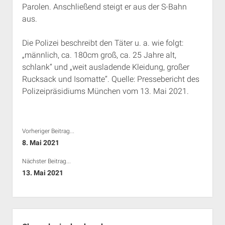
Parolen. Anschließend steigt er aus der S-Bahn
Rechte Termine München
Über a.i.d.a.
aus.
RSS-Feeds, Twitter & Facebook
Bibliothek
Die Polizei beschreibt den Täter u. a. wie folgt:
„männlich, ca. 180cm groß, ca. 25 Jahre alt,
Kontakt & PGP-Key
schlank“ und „weit ausladende Kleidung, großer
Rucksack und Isomatte“. Quelle: Pressebericht des
Polizeipräsidiums München vom 13. Mai 2021.
Vorheriger Beitrag...
8. Mai 2021
Nächster Beitrag...
13. Mai 2021
Seitenleiste