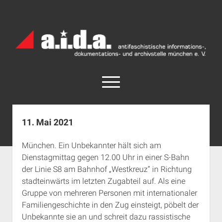
a.i.d.a.
Archiv
München
open
menu
facebook
rss
info@aida-archiv.de
11. Mai 2021
Home
München. Ein Unbekannter hält sich am
Aktuelles
Dienstagmittag gegen 12.00 Uhr in einer S-Bahn
open
Termine
der Linie S8 am Bahnhof „Westkreuz“ in Richtung
dropdown
stadteinwärts im letzten Zugabteil auf. Als eine
Antifaschistische Termine im Süden
Chronologie
menu
Gruppe von mehreren Personen mit internationaler
open
Antifaschistische Termine in München
Das Archiv
Familiengeschichte in den Zug einsteigt, pöbelt der
dropdown
Rechte Termine im Süden
a.i.d.a. e. V. unterstützen
Impressum
menu
Unbekannte sie an und schreit dazu rassistische