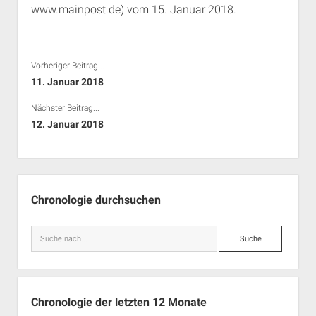
www.mainpost.de) vom 15. Januar 2018.
Rechte Termine München
Über a.i.d.a.
RSS-Feeds, Twitter & Facebook
Bibliothek
Vorheriger Beitrag...
Kontakt & PGP-Key
11. Januar 2018
Nächster Beitrag...
12. Januar 2018
Seitenleiste
Chronologie durchsuchen
Suche
Chronologie der letzten 12 Monate