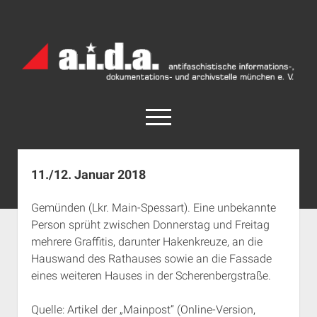
a.i.d.a.
Archiv
München
open
menu
facebook
rss
info@aida-archiv.de
11./12. Januar 2018
Home
Gemünden (Lkr. Main-Spessart). Eine unbekannte
Aktuelles
Person sprüht zwischen Donnerstag und Freitag
open
Termine
mehrere Graffitis, darunter Hakenkreuze, an die
dropdown
Hauswand des Rathauses sowie an die Fassade
Antifaschistische Termine im Süden
Chronologie
menu
eines weiteren Hauses in der Scherenbergstraße.
open
Antifaschistische Termine in München
Das Archiv
dropdown
Rechte Termine im Süden
a.i.d.a. e. V. unterstützen
Impressum
menu
Quelle: Artikel der „Mainpost“ (Online-Version,