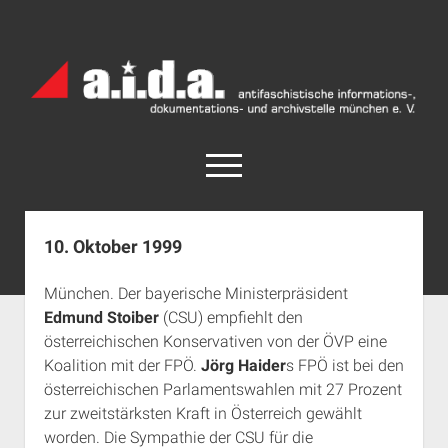
a.i.d.a.
Archiv
München
open
menu
facebook
rss
info@aida-archiv.de
10. Oktober 1999
Home
München. Der bayerische Ministerpräsident
Aktuelles
Edmund Stoiber
(CSU) empfiehlt den
open
Termine
österreichischen Konservativen von der ÖVP eine
dropdown
Koalition mit der FPÖ.
Jörg Haider
s FPÖ ist bei den
Antifaschistische Termine im Süden
Chronologie
menu
österreichischen Parlamentswahlen mit 27 Prozent
open
Antifaschistische Termine in München
Das Archiv
zur zweitstärksten Kraft in Österreich gewählt
dropdown
Rechte Termine im Süden
a.i.d.a. e. V. unterstützen
Impressum
menu
worden. Die Sympathie der CSU für die