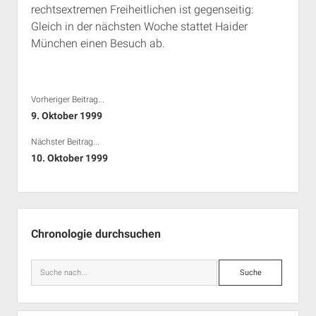
rechtsextremen Freiheitlichen ist gegenseitig:
Rechte Termine München
Über a.i.d.a.
Gleich in der nächsten Woche stattet Haider
RSS-Feeds, Twitter & Facebook
München einen Besuch ab.
Bibliothek
Kontakt & PGP-Key
Vorheriger Beitrag...
9. Oktober 1999
Nächster Beitrag...
10. Oktober 1999
Seitenleiste
Chronologie durchsuchen
Suche