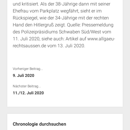
und kritisiert. Als der 38-Jährige dann mit seiner
Rechte Termine München
Über a.i.d.a.
Ehefrau vom Parkplatz wegfährt, sieht er im
RSS-Feeds, Twitter & Facebook
Rückspiegel, wie der 34-Jährige mit der rechten
Bibliothek
Hand den Hitlergruß zeigt. Quelle: Pressemeldung
des Polizeipräsidiums Schwaben Süd/West vom
Kontakt & PGP-Key
11. Juli 2020, siehe auch: Artikel auf www.allgaeu-
rechtsaussen.de vom 13. Juli 2020.
Vorheriger Beitrag...
9. Juli 2020
Nächster Beitrag...
11./12. Juli 2020
Seitenleiste
Chronologie durchsuchen