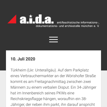
a.i.d.a.
Archiv
München
open
menu
facebook
rss
info@aida-archiv.de
10. Juli 2020
Home
Türkheim (Lkr. Unterallgäu). Auf dem Parkplatz
Aktuelles
eines Verbrauchermarkter an der Wörishofer Straße
open
Termine
kommt es am Freitagnachmittag zwischen zwei
dropdown
Männern zu einem verbalen Disput. Ein 34-Jähriger
Antifaschistische Termine im Süden
Chronologie
menu
hat im Innenbereich seines PKWs eine
open
Antifaschistische Termine in München
Das Archiv
Reichskriegsflagge hängen, woraufhin ein 38-
dropdown
Rechte Termine im Süden
a.i.d.a. e. V. unterstützen
Impressum
menu
Jähriger, der neben ihm parkt, ihn darauf anspricht