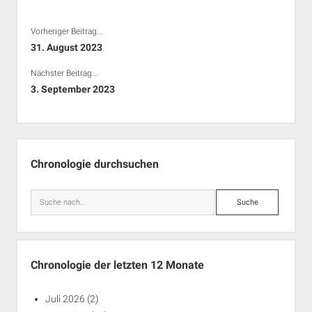
Rechte Termine München
Über a.i.d.a.
Vorheriger Beitrag...
RSS-Feeds, Twitter & Facebook
31. August 2023
Bibliothek
Nächster Beitrag...
Kontakt & PGP-Key
3. September 2023
Seitenleiste
Chronologie durchsuchen
Suche
Chronologie der letzten 12 Monate
Juli 2026
(2)