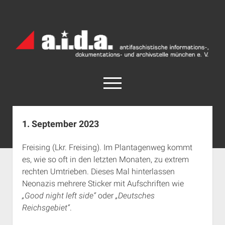
a.i.d.a.
Archiv
München
open
menu
facebook
rss
info@aida-archiv.de
1. September 2023
Home
Freising (Lkr. Freising). Im Plantagenweg kommt
Aktuelles
es, wie so oft in den letzten Monaten, zu extrem
open
Termine
rechten Umtrieben. Dieses Mal hinterlassen
dropdown
Neonazis mehrere Sticker mit Aufschriften wie
Antifaschistische Termine im Süden
Chronologie
menu
„Good night left side“
oder
„Deutsches
open
Antifaschistische Termine in München
Das Archiv
Reichsgebiet“
.
dropdown
Rechte Termine im Süden
a.i.d.a. e. V. unterstützen
Impressum
menu