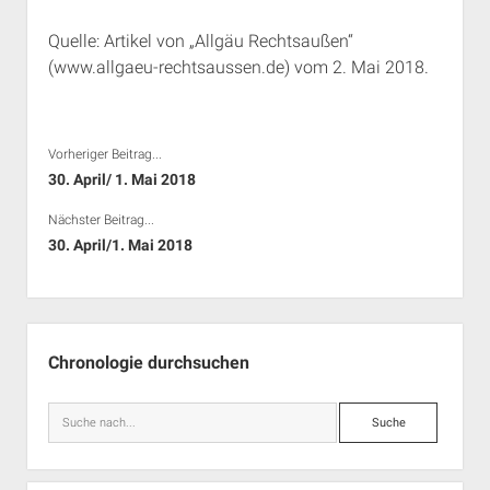
Rechte Termine München
Über a.i.d.a.
Quelle: Artikel von „Allgäu Rechtsaußen“
RSS-Feeds, Twitter & Facebook
(www.allgaeu-rechtsaussen.de) vom 2. Mai 2018.
Bibliothek
Kontakt & PGP-Key
Vorheriger Beitrag...
30. April/ 1. Mai 2018
Nächster Beitrag...
30. April/1. Mai 2018
Seitenleiste
Chronologie durchsuchen
Suche