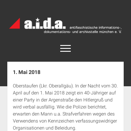
a.i.d.a.
Archiv
München
open
menu
facebook
rss
info@aida-archiv.de
1. Mai 2018
Home
Oberstaufen (Lkr. Oberallgäu). In der Nacht vom 30.
Aktuelles
April auf den 1. Mai 2018 zeigt ein 40-Jähriger auf
open
Termine
einer Party in der Argenstraße den Hitlergruß und
dropdown
wird verbal ausfällig. Wie die Polizei berichtet,
Antifaschistische Termine im Süden
Chronologie
menu
erwarten den Mann u.a. Strafverfahren wegen des
open
Antifaschistische Termine in München
Das Archiv
Verwendens von Kennzeichen verfassungswidriger
dropdown
Rechte Termine im Süden
a.i.d.a. e. V. unterstützen
Impressum
menu
Organisationen und Beleidung.