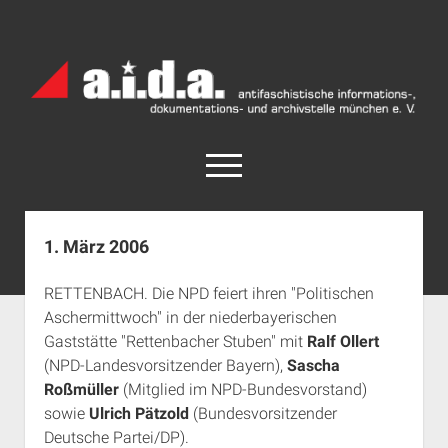
a.i.d.a.
Archiv
München
open
menu
facebook
rss
info@aida-archiv.de
1. März 2006
Home
RETTENBACH. Die NPD feiert ihren "Politischen
Aktuelles
Aschermittwoch" in der niederbayerischen
open
Termine
Gaststätte "Rettenbacher Stuben" mit
Ralf Ollert
dropdown
(NPD-Landesvorsitzender Bayern),
Sascha
Antifaschistische Termine im Süden
Chronologie
menu
Roßmüller
(Mitglied im NPD-Bundesvorstand)
open
Antifaschistische Termine in München
Das Archiv
sowie
Ulrich Pätzold
(Bundesvorsitzender
dropdown
Rechte Termine im Süden
a.i.d.a. e. V. unterstützen
Impressum
menu
Deutsche Partei/DP).