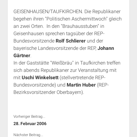
Rechte Termine München
Über a.i.d.a.
GEISENHAUSEN/TAUFKIRCHEN. Die Republikaner
RSS-Feeds, Twitter & Facebook
begehen ihren "Politischen Aschermittwoch" gleich
Bibliothek
an zwei Orten. In den "Brauhausstuben" in
Geisenhausen sprechen tagsüber der REP-
Kontakt & PGP-Key
Bundesvorsitzende
Rolf Schlierer
und der
bayerische Landesvorsitzende der REP,
Johann
Gärtner
.
In der Gaststätte "Weißbräu" in Taufkirchen treffen
sich abends Republikaner zur Veranstaltung mit
mit
Uschi Winkelsett
(stellvertretende REP-
Bundesvorsitzende) und
Martin Huber
(REP-
Bezirksvorsitzender Oberbayern).
Vorheriger Beitrag...
28. Februar 2006
Nächster Beitrag...