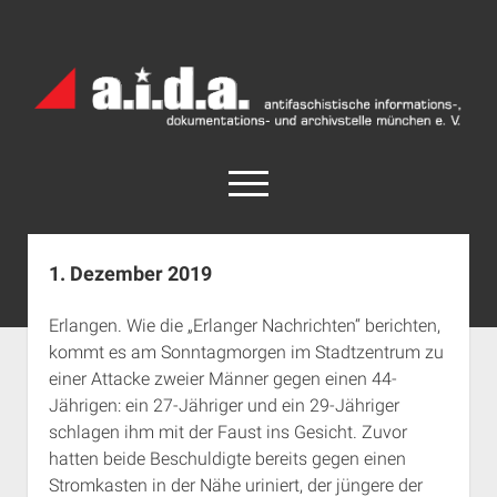
a.i.d.a.
Archiv
München
open
menu
facebook
rss
info@aida-archiv.de
1. Dezember 2019
Home
Erlangen. Wie die „Erlanger Nachrichten“ berichten,
Aktuelles
kommt es am Sonntagmorgen im Stadtzentrum zu
open
Termine
einer Attacke zweier Männer gegen einen 44-
dropdown
Jährigen: ein 27-Jähriger und ein 29-Jähriger
Antifaschistische Termine im Süden
Chronologie
menu
schlagen ihm mit der Faust ins Gesicht. Zuvor
open
Antifaschistische Termine in München
Das Archiv
hatten beide Beschuldigte bereits gegen einen
dropdown
Rechte Termine im Süden
a.i.d.a. e. V. unterstützen
Impressum
menu
Stromkasten in der Nähe uriniert, der jüngere der