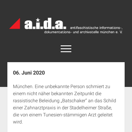
a.i.d.a.
Archiv
München
open
menu
facebook
rss
info@aida-archiv.de
06. Juni 2020
Home
München. Eine unbekannte Person schmiert zu
Aktuelles
einem nicht näher bekannten Zeitpunkt die
open
Termine
rassistische Beleidung „Batschaker“ an das Schild
dropdown
einer Zahnarztpraxis in der Stadelheimer Straße,
Antifaschistische Termine im Süden
Chronologie
menu
die von einem Tunesien-stämmigen Arzt geleitet
open
Antifaschistische Termine in München
Das Archiv
wird.
dropdown
Rechte Termine im Süden
a.i.d.a. e. V. unterstützen
Impressum
menu