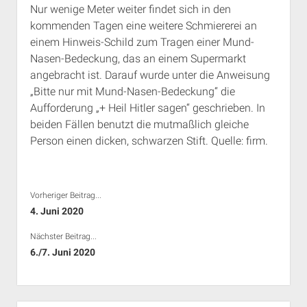
Nur wenige Meter weiter findet sich in den
Rechte Termine München
Über a.i.d.a.
kommenden Tagen eine weitere Schmiererei an
RSS-Feeds, Twitter & Facebook
einem Hinweis-Schild zum Tragen einer Mund-
Bibliothek
Nasen-Bedeckung, das an einem Supermarkt
angebracht ist. Darauf wurde unter die Anweisung
Kontakt & PGP-Key
„Bitte nur mit Mund-Nasen-Bedeckung“ die
Aufforderung „+ Heil Hitler sagen“ geschrieben. In
beiden Fällen benutzt die mutmaßlich gleiche
Person einen dicken, schwarzen Stift. Quelle: firm.
Vorheriger Beitrag...
4. Juni 2020
Nächster Beitrag...
6./7. Juni 2020