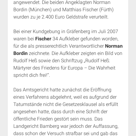
angewendet. Die beiden Angeklagten Norman
Rechte Termine München
Über a.i.d.a.
Bordin (München) und Matthias Fischer (Fürth)
RSS-Feeds, Twitter & Facebook
wurden zu je 2.400 Euro Geldstrafe verurteilt.
Bibliothek
Bei einer Kundgebung in Gräfenberg im Juli 2007
Kontakt & PGP-Key
waren bei
Fischer
34 Aufkleber gefunden worden,
für die als presserechtlich Verantwortlicher
Norman
Bordin
zeichnete. Die Aufkleber zeigten ein Bild von
Rudolf Heß sowie den Schriftzug „Rudolf Heß:
Märtyrer des Friedens für Europa – Die Wahrheit
spricht dich frei!“.
Das Amtsgericht hatte zunächst die Eröffnung
eines Verfahrens abgelehnt, weil es aufgrund der
Tatumstände nicht die Gesetzesklausel als erfüllt
angesehen hatte, dass durch eine Schrift der
öffentliche Frieden gestört sein muss. Das
Landgericht Bamberg war jedoch der Auffassung,
dass schon der Versuch strafbar sei und gab das