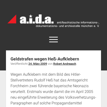
a.i.d.a.
Archiv
München
open
menu
facebook
rss
info@aida-archiv.de
Geldstrafen wegen Heß-Aufklebern
Veröffentlicht
24. März 2009
von
Robert Andreasch
.
Home
Aktuelles
Wegen Aufklebern mit dem Bild des Hitler-
Stellvertreters Rudolf Heß hat das Amtsgericht
open
Termine
dropdown
Forchheim zwei führende bayerische Neonazis
Antifaschistische Termine im Süden
Chronologie
menu
verurteilt. Erstmals wurde damit die im April 2005
open
Antifaschistische Termine in München
Das Archiv
neu eingeführte Erweiterung des Volksverhetzungs-
dropdown
Paragraphen auf solche Propagandamittel
Rechte Termine im Süden
a.i.d.a. e. V. unterstützen
Impressum
menu