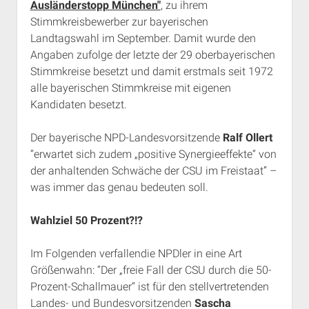
Ausländerstopp München"
, zu ihrem
Rechte Termine München
Über a.i.d.a.
Stimmkreisbewerber zur bayerischen
RSS-Feeds, Twitter & Facebook
Landtagswahl im September. Damit wurde den
Angaben zufolge der letzte der 29 oberbayerischen
Bibliothek
Stimmkreise besetzt und damit erstmals seit 1972
Kontakt & PGP-Key
alle bayerischen Stimmkreise mit eigenen
Kandidaten besetzt.
Der bayerische NPD-Landesvorsitzende
Ralf Ollert
“erwartet sich zudem „positive Synergieeffekte“ von
der anhaltenden Schwäche der CSU im Freistaat” –
was immer das genau bedeuten soll.
Wahlziel 50 Prozent?!?
Im Folgenden verfallendie NPDler in eine Art
Größenwahn: “Der „freie Fall der CSU durch die 50-
Prozent-Schallmauer“ ist für den stellvertretenden
Landes- und Bundesvorsitzenden
Sascha