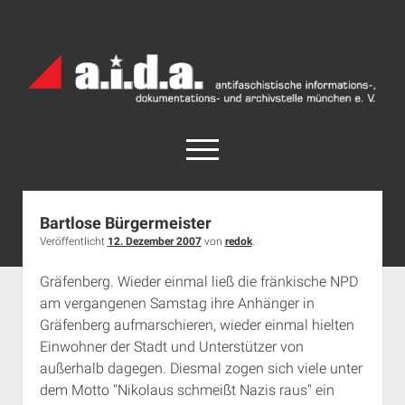
a.i.d.a.
Archiv
München
open
menu
facebook
rss
info@aida-archiv.de
Bartlose Bürgermeister
Veröffentlicht
12. Dezember 2007
von
redok
.
Home
Aktuelles
Gräfenberg. Wieder einmal ließ die fränkische NPD
am vergangenen Samstag ihre Anhänger in
open
Termine
dropdown
Gräfenberg aufmarschieren, wieder einmal hielten
Antifaschistische Termine im Süden
Chronologie
menu
Einwohner der Stadt und Unterstützer von
open
Antifaschistische Termine in München
Das Archiv
außerhalb dagegen. Diesmal zogen sich viele unter
dropdown
dem Motto "Nikolaus schmeißt Nazis raus" ein
Rechte Termine im Süden
a.i.d.a. e. V. unterstützen
Impressum
menu