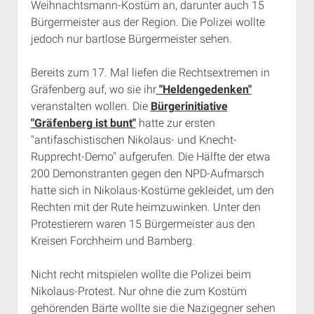
Weihnachtsmann-Kostüm an, darunter auch 15
Rechte Termine München
Über a.i.d.a.
Bürgermeister aus der Region. Die Polizei wollte
RSS-Feeds, Twitter & Facebook
jedoch nur bartlose Bürgermeister sehen.
Bibliothek
Bereits zum 17. Mal liefen die Rechtsextremen in
Kontakt & PGP-Key
Gräfenberg auf, wo sie ihr
"Heldengedenken"
veranstalten wollen. Die
Bürgerinitiative
"Gräfenberg ist bunt"
hatte zur ersten
"antifaschistischen Nikolaus- und Knecht-
Rupprecht-Demo" aufgerufen. Die Hälfte der etwa
200 Demonstranten gegen den NPD-Aufmarsch
hatte sich in Nikolaus-Kostüme gekleidet, um den
Rechten mit der Rute heimzuwinken. Unter den
Protestierern waren 15 Bürgermeister aus den
Kreisen Forchheim und Bamberg.
Nicht recht mitspielen wollte die Polizei beim
Nikolaus-Protest. Nur ohne die zum Kostüm
gehörenden Bärte wollte sie die Nazigegner sehen