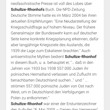
neofaschistische Presse ist voll des Lobes über
Schultze-Rhonhofs
Buch. Die NPD-Zeitung
Deutsche Stimme hatte es im März 2004 bei ihren
aktuellen Empfehlungen: "Eine Neudarstellung der
Kriegsschuldfrage auf hohem Niveau. Der frühere
Generalmajor der Bundeswehr kann auf deutscher
Seite keine konkrete Kriegsplanung erkennen, dafür
aber langjährige Kriegsziele des Auslands, die
1939 die Lage zum Eskalieren brachten." Auch
antisemitische Mythen bedient
Schultze-Rhonhof
in diesem Buch, u. a. behauptet er, "… daß in den
Jahren von 1933 bis 1938 557.000 Juden ihr
polnisches Heimatland verlassen und Zuflucht im
benachbarten Deutschland suchen…" und " …
strömen 557.000 polnische Juden von Ost nach
West, um in Deutschland den Verfolgungen in
Polen zu entkommen."
Schultze-Rhonhof
war einer der Erstunterzeichner
des Aufrufes "8. Mai 2005 – Gegen das Vergessen",