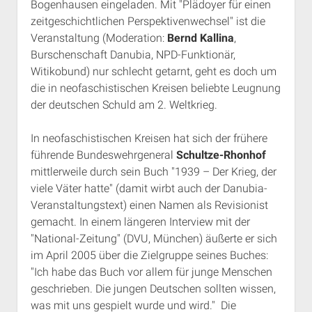
Bogenhausen eingeladen. Mit "Plädoyer für einen
Rechte Termine München
Über a.i.d.a.
zeitgeschichtlichen Perspektivenwechsel" ist die
RSS-Feeds, Twitter & Facebook
Veranstaltung (Moderation:
Bernd Kallina
,
Burschenschaft Danubia, NPD-Funktionär,
Bibliothek
Witikobund) nur schlecht getarnt, geht es doch um
Kontakt & PGP-Key
die in neofaschistischen Kreisen beliebte Leugnung
der deutschen Schuld am 2. Weltkrieg.
In neofaschistischen Kreisen hat sich der frühere
führende Bundeswehrgeneral
Schultze-Rhonhof
mittlerweile durch sein Buch "1939 – Der Krieg, der
viele Väter hatte" (damit wirbt auch der Danubia-
Veranstaltungstext) einen Namen als Revisionist
gemacht. In einem längeren Interview mit der
"National-Zeitung" (DVU, München) äußerte er sich
im April 2005 über die Zielgruppe seines Buches:
"Ich habe das Buch vor allem für junge Menschen
geschrieben. Die jungen Deutschen sollten wissen,
was mit uns gespielt wurde und wird." Die