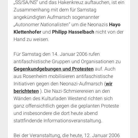
„SS/SA/NS“ und das Hakenkreuz auftauchen, ist ein
Rechte Termine München
Über a.i.d.a.
Zusammenhang mit dem für Samstag
RSS-Feeds, Twitter & Facebook
angekündigten Aufmarsch sogenannter
„
Autonomer Nationalisten
“ um die Neonazis
Hayo
Bibliothek
Klettenhofer
und
Philipp Hasselbach
nicht von der
Kontakt & PGP-Key
Hand zu weisen.
Für Samstag den 14. Januar 2006 rufen
antifaschistische Gruppen und Organisationen zu
Gegenkundgebungen und Protesten
auf. Auch
aus Rosenheim mobilisieren antifaschistische
Initiativen gegen den Neonazi-Aufmarsch (
wir
berichteten
). Die Nazi-Schmierereien an den
Wänden des Kulturladen Westend richten sich
ganz offensichtlich gegen die geplanten Proteste
und insbesondere die dort heute abend
stattfindende Informationsveranstaltung.
Bei der Veranstaltung, die heute, 12. Januar 2006