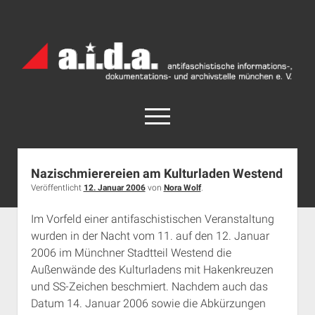
a.i.d.a.
Archiv
München
open
menu
facebook
rss
info@aida-archiv.de
Nazischmierereien am Kulturladen Westend
Veröffentlicht
12. Januar 2006
von
Nora Wolf
.
Home
Aktuelles
Im Vorfeld einer antifaschistischen Veranstaltung
wurden in der Nacht vom 11. auf den 12. Januar
open
Termine
dropdown
2006 im Münchner Stadtteil Westend die
Antifaschistische Termine im Süden
Chronologie
menu
Außenwände des Kulturladens mit Hakenkreuzen
open
Antifaschistische Termine in München
Das Archiv
und SS-Zeichen beschmiert. Nachdem auch das
dropdown
Datum 14. Januar 2006 sowie die Abkürzungen
Rechte Termine im Süden
a.i.d.a. e. V. unterstützen
Impressum
menu