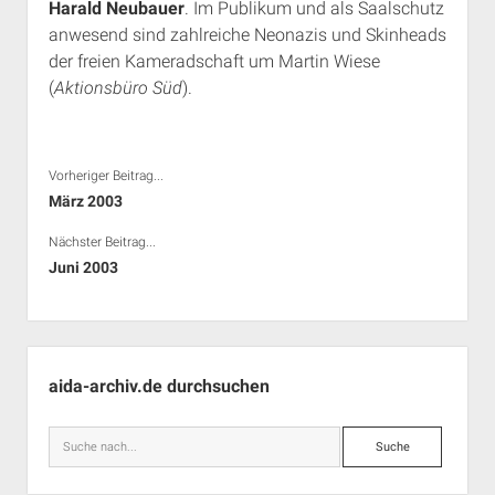
Harald Neubauer
. Im Publikum und als Saalschutz
Rechte Termine München
Über a.i.d.a.
anwesend sind zahlreiche Neonazis und Skinheads
RSS-Feeds, Twitter & Facebook
der freien Kameradschaft um Martin Wiese
(
Aktionsbüro Süd
).
Bibliothek
Kontakt & PGP-Key
Vorheriger Beitrag...
März 2003
Nächster Beitrag...
Juni 2003
Seitenleiste
aida-archiv.de durchsuchen
Suche