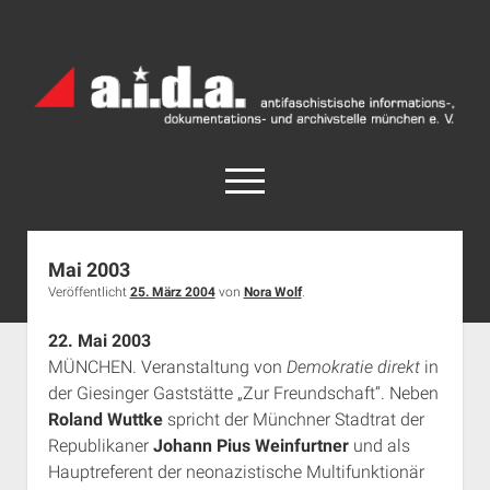
a.i.d.a.
Archiv
München
open
menu
facebook
rss
info@aida-archiv.de
Mai 2003
Veröffentlicht
25. März 2004
von
Nora Wolf
.
Home
Aktuelles
22. Mai 2003
MÜNCHEN. Veranstaltung von
Demokratie direkt
open
in
Termine
dropdown
der Giesinger Gaststätte „Zur Freundschaft“. Neben
Antifaschistische Termine im Süden
Chronologie
menu
Roland Wuttke
spricht der Münchner Stadtrat der
open
Antifaschistische Termine in München
Das Archiv
Republikaner
Johann Pius Weinfurtner
und als
dropdown
Hauptreferent der neonazistische Multifunktionär
Rechte Termine im Süden
a.i.d.a. e. V. unterstützen
Impressum
menu