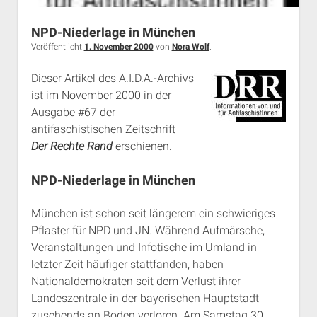
Rechte Termine München
Über a.i.d.a.
NPD-Niederlage in München
RSS-Feeds, Twitter & Facebook
Veröffentlicht
1. November 2000
von
Nora Wolf
.
Bibliothek
Dieser Artikel des A.I.D.A.-Archivs
Kontakt & PGP-Key
ist im November 2000 in der
Ausgabe #67 der
antifaschistischen Zeitschrift
Der Rechte Rand
erschienen.
NPD-Niederlage in München
München ist schon seit längerem ein schwieriges
Pflaster für NPD und JN. Während Aufmärsche,
Veranstaltungen und Infotische im Umland in
letzter Zeit häufiger stattfanden, haben
Nationaldemokraten seit dem Verlust ihrer
Landeszentrale in der bayerischen Hauptstadt
zusehends an Boden verloren. Am Samstag 30.