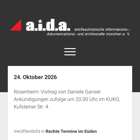
a.i.d.a.
Archiv
München
open
menu
facebook
rss
info@aida-archiv.de
24. Oktober 2026
Home
Rosenheim: Vortrag von Daniele Ganser.
Aktuelles
Ankündigungen zufolge um 20.00 Uhr, im KUKO,
open
Termine
Kufsteiner Str. 4.
dropdown
Antifaschistische Termine im Süden
Chronologie
menu
open
Antifaschistische Termine in München
Das Archiv
dropdown
Veröffentlicht in
Rechte Termine im Süden
Rechte Termine im Süden
a.i.d.a. e. V. unterstützen
Impressum
menu