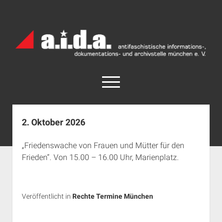
a.i.d.a.
Archiv
München
open
menu
facebook
rss
info@aida-archiv.de
2. Oktober 2026
Home
„Friedenswache von Frauen und Mütter für den
Aktuelles
Frieden“. Von 15.00 – 16.00 Uhr, Marienplatz.
open
Termine
dropdown
Antifaschistische Termine im Süden
Chronologie
menu
Veröffentlicht in
Rechte Termine München
open
Antifaschistische Termine in München
Das Archiv
dropdown
Rechte Termine im Süden
a.i.d.a. e. V. unterstützen
Impressum
menu