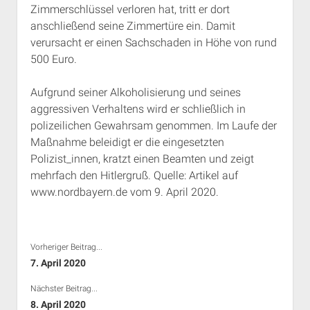
Zimmerschlüssel verloren hat, tritt er dort
Rechte Termine München
Über a.i.d.a.
anschließend seine Zimmertüre ein. Damit
RSS-Feeds, Twitter & Facebook
verursacht er einen Sachschaden in Höhe von rund
Bibliothek
500 Euro.
Kontakt & PGP-Key
Aufgrund seiner Alkoholisierung und seines
aggressiven Verhaltens wird er schließlich in
polizeilichen Gewahrsam genommen. Im Laufe der
Maßnahme beleidigt er die eingesetzten
Polizist_innen, kratzt einen Beamten und zeigt
mehrfach den Hitlergruß. Quelle: Artikel auf
www.nordbayern.de vom 9. April 2020.
Vorheriger Beitrag...
7. April 2020
Nächster Beitrag...
8. April 2020