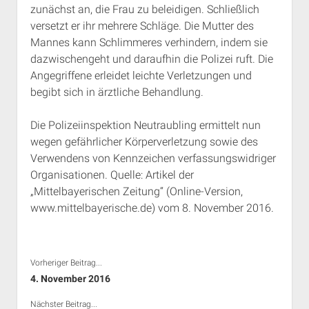
zunächst an, die Frau zu beleidigen. Schließlich
Rechte Termine München
Über a.i.d.a.
versetzt er ihr mehrere Schläge. Die Mutter des
RSS-Feeds, Twitter & Facebook
Mannes kann Schlimmeres verhindern, indem sie
Bibliothek
dazwischengeht und daraufhin die Polizei ruft. Die
Angegriffene erleidet leichte Verletzungen und
Kontakt & PGP-Key
begibt sich in ärztliche Behandlung.
Die Polizeiinspektion Neutraubling ermittelt nun
wegen gefährlicher Körperverletzung sowie des
Verwendens von Kennzeichen verfassungswidriger
Organisationen. Quelle: Artikel der
„Mittelbayerischen Zeitung“ (Online-Version,
www.mittelbayerische.de) vom 8. November 2016.
Vorheriger Beitrag...
4. November 2016
Nächster Beitrag...