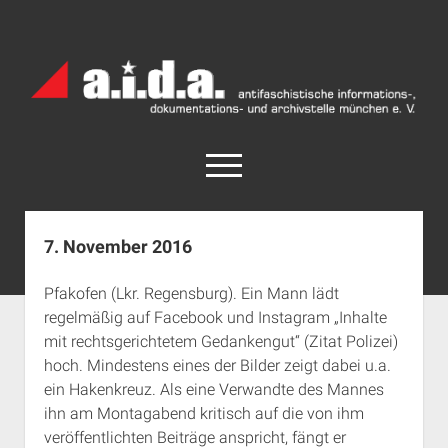
a.i.d.a.
Archiv
München
open
menu
facebook
rss
info@aida-archiv.de
7. November 2016
Home
Pfakofen (Lkr. Regensburg). Ein Mann lädt
Aktuelles
regelmäßig auf Facebook und Instagram „Inhalte
open
Termine
mit rechtsgerichtetem Gedankengut“ (Zitat Polizei)
dropdown
hoch. Mindestens eines der Bilder zeigt dabei u.a.
Antifaschistische Termine im Süden
Chronologie
menu
ein Hakenkreuz. Als eine Verwandte des Mannes
open
Antifaschistische Termine in München
Das Archiv
ihn am Montagabend kritisch auf die von ihm
dropdown
Rechte Termine im Süden
a.i.d.a. e. V. unterstützen
Impressum
menu
veröffentlichten Beiträge anspricht, fängt er