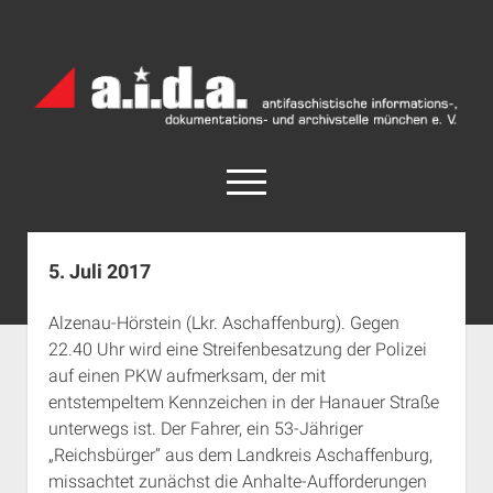
a.i.d.a.
Archiv
München
open
menu
facebook
rss
info@aida-archiv.de
5. Juli 2017
Home
Alzenau-Hörstein (Lkr. Aschaffenburg). Gegen
Aktuelles
22.40 Uhr wird eine Streifenbesatzung der Polizei
open
Termine
auf einen PKW aufmerksam, der mit
dropdown
entstempeltem Kennzeichen in der Hanauer Straße
Antifaschistische Termine im Süden
Chronologie
menu
unterwegs ist. Der Fahrer, ein 53-Jähriger
open
Antifaschistische Termine in München
Das Archiv
„Reichsbürger“ aus dem Landkreis Aschaffenburg,
dropdown
Rechte Termine im Süden
a.i.d.a. e. V. unterstützen
Impressum
menu
missachtet zunächst die Anhalte-Aufforderungen