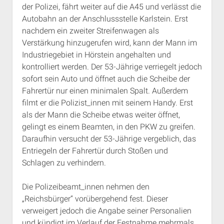
der Polizei, fährt weiter auf die A45 und verlässt die
Rechte Termine München
Über a.i.d.a.
Autobahn an der Anschlussstelle Karlstein. Erst
RSS-Feeds, Twitter & Facebook
nachdem ein zweiter Streifenwagen als
Bibliothek
Verstärkung hinzugerufen wird, kann der Mann im
Industriegebiet in Hörstein angehalten und
Kontakt & PGP-Key
kontrolliert werden. Der 53-Jährige verriegelt jedoch
sofort sein Auto und öffnet auch die Scheibe der
Fahrertür nur einen minimalen Spalt. Außerdem
filmt er die Polizist_innen mit seinem Handy. Erst
als der Mann die Scheibe etwas weiter öffnet,
gelingt es einem Beamten, in den PKW zu greifen.
Daraufhin versucht der 53-Jährige vergeblich, das
Entriegeln der Fahrertür durch Stoßen und
Schlagen zu verhindern.
Die Polizeibeamt_innen nehmen den
„Reichsbürger“ vorübergehend fest. Dieser
verweigert jedoch die Angabe seiner Personalien
und kündigt im Verlauf der Festnahme mehrmals