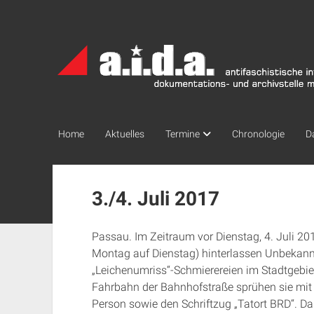
a.i.d.a.
Archiv
München
Home
Aktuelles
Termine
Chronologie
D
3./4. Juli 2017
Passau. Im Zeitraum vor Dienstag, 4. Juli 20
Montag auf Dienstag) hinterlassen Unbekannt
„Leichenumriss“-Schmierereien im Stadtgebiet
Fahrbahn der Bahnhofstraße sprühen sie mit w
Person sowie den Schriftzug „Tatort BRD“. Da