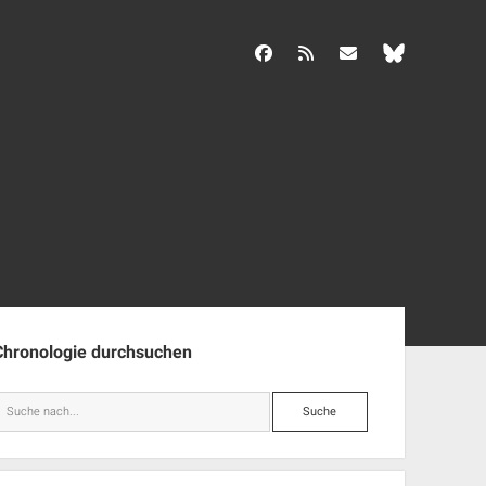
facebook
rss
info@aida-archiv.de
enleiste
Chronologie durchsuchen
Suche