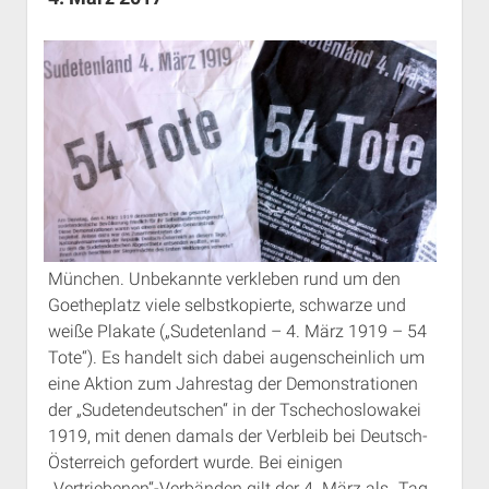
Rechte Termine München
Über a.i.d.a.
RSS-Feeds, Twitter & Facebook
Bibliothek
Kontakt & PGP-Key
München. Unbekannte verkleben rund um den
Goetheplatz viele selbstkopierte, schwarze und
weiße Plakate („Sudetenland – 4. März 1919 – 54
Tote“). Es handelt sich dabei augenscheinlich um
eine Aktion zum Jahrestag der Demonstrationen
der „Sudetendeutschen“ in der Tschechoslowakei
1919, mit denen damals der Verbleib bei Deutsch-
Österreich gefordert wurde. Bei einigen
„Vertriebenen“-Verbänden gilt der 4. März als „Tag