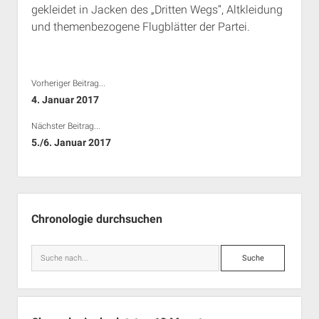
gekleidet in Jacken des „Dritten Wegs“, Altkleidung
Rechte Termine München
Über a.i.d.a.
und themenbezogene Flugblätter der Partei.
RSS-Feeds, Twitter & Facebook
Bibliothek
Kontakt & PGP-Key
Vorheriger Beitrag...
4. Januar 2017
Nächster Beitrag...
5./6. Januar 2017
Seitenleiste
Chronologie durchsuchen
Suche