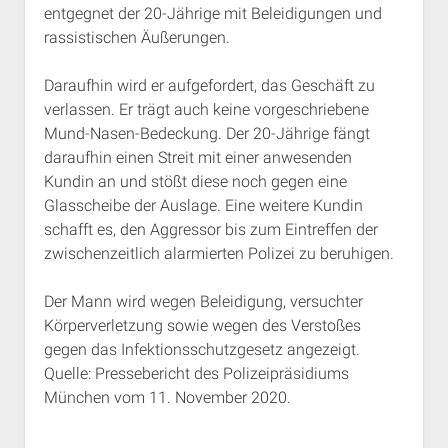
entgegnet der 20-Jährige mit Beleidigungen und
Rechte Termine München
Über a.i.d.a.
rassistischen Äußerungen.
RSS-Feeds, Twitter & Facebook
Bibliothek
Daraufhin wird er aufgefordert, das Geschäft zu
verlassen. Er trägt auch keine vorgeschriebene
Kontakt & PGP-Key
Mund-Nasen-Bedeckung. Der 20-Jährige fängt
daraufhin einen Streit mit einer anwesenden
Kundin an und stößt diese noch gegen eine
Glasscheibe der Auslage. Eine weitere Kundin
schafft es, den Aggressor bis zum Eintreffen der
zwischenzeitlich alarmierten Polizei zu beruhigen.
Der Mann wird wegen Beleidigung, versuchter
Körperverletzung sowie wegen des Verstoßes
gegen das Infektionsschutzgesetz angezeigt.
Quelle: Pressebericht des Polizeipräsidiums
München vom 11. November 2020.