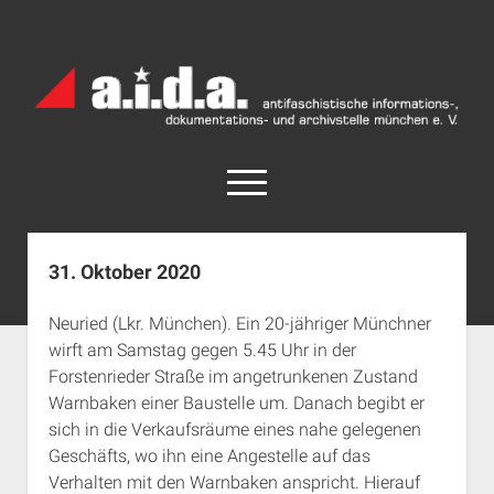
a.i.d.a.
Archiv
München
open
menu
facebook
rss
info@aida-archiv.de
31. Oktober 2020
Home
Neuried (Lkr. München). Ein 20-jähriger Münchner
Aktuelles
wirft am Samstag gegen 5.45 Uhr in der
open
Termine
Forstenrieder Straße im angetrunkenen Zustand
dropdown
Warnbaken einer Baustelle um. Danach begibt er
Antifaschistische Termine im Süden
Chronologie
menu
sich in die Verkaufsräume eines nahe gelegenen
open
Antifaschistische Termine in München
Das Archiv
Geschäfts, wo ihn eine Angestelle auf das
dropdown
Rechte Termine im Süden
a.i.d.a. e. V. unterstützen
Impressum
menu
Verhalten mit den Warnbaken anspricht. Hierauf