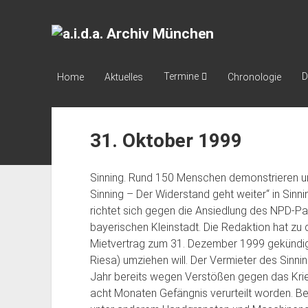
a.i.d.a.
Archiv
München
Termine
D
Home
Aktuelles
Chronologie
31. Oktober 1999
Sinning. Rund 150 Menschen demonstrieren un
Sinning – Der Widerstand geht weiter“ in Sinn
richtet sich gegen die Ansiedlung des NPD-P
bayerischen Kleinstadt. Die Redaktion hat zu d
Mietvertrag zum 31. Dezember 1999 gekündigt
Riesa) umziehen will. Der Vermieter des Sinn
Jahr bereits wegen Verstößen gegen das Krie
acht Monaten Gefängnis verurteilt worden. B