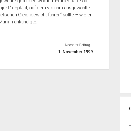
ewehre gefunden worden. Pfahler hatte auf
ojekt“ geplant, auf dem von ihm ausgewählte
lischen Gleichgewicht führen“ sollte – wie er
Muninn ankündigte.
Nächster Beitrag...
1. November 1999
C