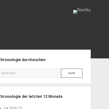
facebook
rss
info@aida-archiv.de
enleiste
Chronologie durchsuchen
Suche
Chronologie der letzten 12 Monate
Juli 2026
(2)